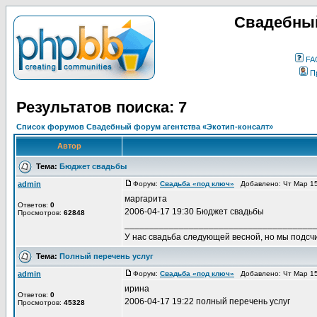
Свадебный
FA
П
Результатов поиска: 7
Список форумов Свадебный форум агентства «Экотип-консалт»
Автор
Тема:
Бюджет свадьбы
admin
Форум:
Свадьба «под ключ»
Добавлено: Чт Мар 15
маргарита
Ответов:
0
2006-04-17 19:30 Бюджет свадьбы
Просмотров:
62848
______________________________________
У нас свадьба следующей весной, но мы подсч
Тема:
Полный перечень услуг
admin
Форум:
Свадьба «под ключ»
Добавлено: Чт Мар 15
ирина
Ответов:
0
2006-04-17 19:22 полный перечень услуг
Просмотров:
45328
______________________________________