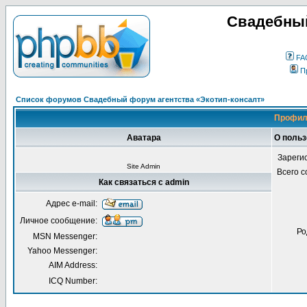
Свадебный
FA
П
Список форумов Свадебный форум агентства «Экотип-консалт»
Профил
Аватара
О польз
Зареги
Site Admin
Всего 
Как связаться с admin
Адрес e-mail:
Личное сообщение:
Ро
MSN Messenger:
Yahoo Messenger:
AIM Address:
ICQ Number: