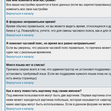
Как мне изменить мои настройки?
Все ваши настройки хранятся в базе данных (если вы зарегистрированы)
изменить все свои настройки
Вернуться к началу
В форумах неправильное время!
Время обычно правильное, но вы можете видеть время, относящееся к друг
Киев и т.д. Пожалуйста, учтите, что для смены часового пояса, как и д
Вернуться к началу
Я изменил часовой пояс, но время все равно неправильное!
Если вы уверены, что указали часовой пояс правильно, то причина може
один час с реальным временем.
Вернуться к началу
Моего языка нет в списке!
Причина скорее всего в том, что администратор не установил поддержку
установить требуемый язык. Если же поддержки нужного языка пока не 
есть внизу страницы)
Вернуться к началу
Как я могу поместить картинку под своим именем?
Под именем пользователя могут быть две картинки. Первая картинка отн
ниже может находиться картинка побольше, которая называется «аватара
какие аватары могут быть использованы. Если в данном форуме не вклю
Вернуться к началу