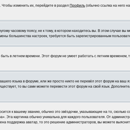
. Чтобы изменить их, перейдите в раздел
Профиль
(обычно ссылка на него на
ому часовому поясу, не к тому, в котором находитесь вы. В этом случае вы м
ля смены большинства настроек, требуется быть зарегистрированным пользоват
т быть в летнем времени. Этот форум не умеет работать с летним временем, 
 вашего языка в форуме, или же просто никто не перевёл этот форум на ваш 
существует, то вы сами можете перевести этот форум на свой язык. Дополни
осится к вашему званию, обычно это звёздочки, указывающие на то, сколько 
». Эта картинка обычно уникальна для каждого пользователя. От администрат
чена поддержка аватар, то это решение администраторов, вы можете выяснит