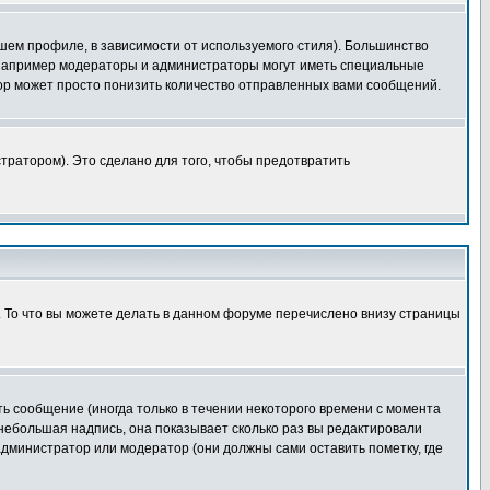
шем профиле, в зависимости от используемого стиля). Большинство
 например модераторы и администраторы могут иметь специальные
ор может просто понизить количество отправленных вами сообщений.
тратором). Это сделано для того, чтобы предотвратить
. То что вы можете делать в данном форуме перечислено внизу страницы
ь сообщение (иногда только в течении некоторого времени с момента
 небольшая надпись, она показывает сколько раз вы редактировали
администратор или модератор (они должны сами оставить пометку, где