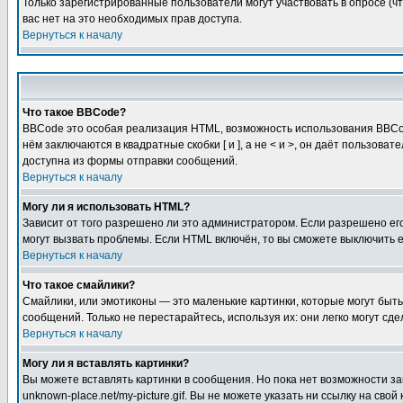
Только зарегистрированные пользователи могут участвовать в опросе (чт
вас нет на это необходимых прав доступа.
Вернуться к началу
Что такое BBCode?
BBCode это особая реализация HTML, возможность использования BBCod
нём заключаются в квадратные скобки [ и ], а не < и >, он даёт польз
доступна из формы отправки сообщений.
Вернуться к началу
Могу ли я использовать HTML?
Зависит от того разрешено ли это администратором. Если разрешено его 
могут вызвать проблемы. Если HTML включён, то вы сможете выключить 
Вернуться к началу
Что такое смайлики?
Смайлики, или эмотиконы — это маленькие картинки, которые могут быть 
сообщений. Только не перестарайтесь, используя их: они легко могут с
Вернуться к началу
Могу ли я вставлять картинки?
Вы можете вставлять картинки в сообщения. Но пока нет возможности заг
unknown-place.net/my-picture.gif. Вы не можете указать ни ссылку на с