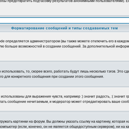
обы предотвратить подтасовку результатов анонимными пользователями). Если
Форматирование сообщений и типы создаваемых тем
e определяется администратором (вы также можете отключить его в каждом 
ователю больше возможностей в создании сообщений. За дополнительной инфо
использовать, то, скорее всего, работать будут лишь несколько тэгов. Это с
его для конкретного сообщения при создании этого сообщения.
использованы для выражения чувств, например :) значит радость, :( значит 
делать сообщение нечитаемым, и модератор может отредактировать ваше сооб
ружать картинки на форум. Вы должны указать ссылку на картинку, которая н
вой компьютер (если, конечно, он не является общедоступным сервером), ни на