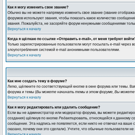
Как я могу изменить свое звание?
Обычно вы не можете напрямую изменить свое звание (звание отображае
форумов используют звания, чтобы показать какое количество сообще
звания. Пожалуйста, не засоряйте форум ненужными сообщениями только
Вернуться к началу
Когда я щёлкаю по ссылке «Отправить e-mail», от меня требуют войти
Только зарегистрированные пользователи могут посылать e-mail через 
злоупотребления системой e-mail анонимными пользователями.
Вернуться к началу
Как мне создать тему в форуме?
Легко, щёлкните по соответствующей кнопке в окне форума или темы. В
форума и темы (
Вы можете начинать темы в этом форуме, Вы можете 
Вернуться к началу
Как я могу редактировать или удалить сообщение?
Если вы не администратор или модератор форума, вы можете редактиров
создания) щёлкнув по кнопке
Редактировать
, относящейся к данному с
сообщение. Эта надпись не появляется, если никто не отвечал на ваше
сказано, почему они это сделали). Учтите, что обычные пользователи не 
Вернуться к началу