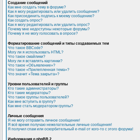
Создание сообщений
Как мне создать тему в форуме?
Как я могу редактировать или удалить сообщение?
Как присоединить подпись к моему сообщению?
Как создать опрос?
Как я могу редактировать или удалить опрос?
Почему мне недоступны некоторые форумы?
Почему я не могу голосовать в опросе?
Форматирование сообщений и типы создаваемых тем
Что такое BBCode?
Могу ли я использовать HTML?
Что такое смайлики?
Могу ли я вставлять картинки?
Что такое «Объявление»?
Что такое «Прилепленная тема»?
Что значит «Тема закрыта»?
Уровни пользователей и группы
Кто такие администраторы?
Кто такие модераторы?
Что такое группы пользователей?
Как мне вступить в группу?
Как мне стать модератором группы?
Личные сообщения
Я не могу отправить личное сообщение!
Я всё время получаю нежелательные личные сообщения!
Я получил спам или оскорбительный e-mail от кого-то с этого форума!
Информация о phpBB 2