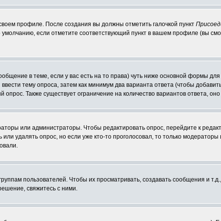
 своем профиле. После создания вы должны отметить галочкой пункт
Присоед
 умолчанию, если отметите соответствующий пункт в вашем профиле (вы смо
сообщение в теме, если у вас есть на то права) чуть ниже основной формы д
ы ввести тему опроса, затем как минимум два варианта ответа (чтобы добавит
й опрос. Также существует ограничение на количество вариантов ответа, он
ераторы или администраторы. Чтобы редактировать опрос, перейдите к редакт
ь или удалять опрос, но если уже кто-то проголосовал, то только модераторы
овали.
уппам пользователей. Чтобы их просматривать, создавать сообщения и т.д.
ешение, свяжитесь с ними.