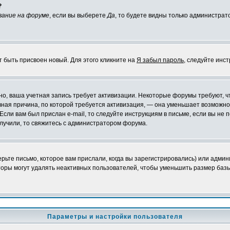
?
вание на форуме
, если вы выберете
Да
, то будете видны только администрат
т быть присвоен новый. Для этого кликните на
Я забыл пароль
, следуйте инс
ожно, ваша учетная запись требует активизации. Некоторые форумы требуют,
лавная причина, по которой требуется активизация, — она уменьшает возмож
Если вам был прислан e-mail, то следуйте инструкциям в письме, если вы не п
олучили, то свяжитесь с администратором форума.
ьте письмо, которое вам прислали, когда вы зарегистрировались) или админ
оры могут удалять неактивных пользователей, чтобы уменьшить размер базы
Параметры и настройки пользователя