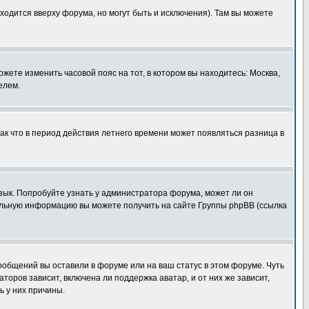
ходится вверху форума, но могут быть и исключения). Там вы можете
ожете изменить часовой пояс на тот, в котором вы находитесь: Москва,
елем.
так что в период действия летнего времени может появляться разница в
язык. Попробуйте узнать у администратора форума, может ли он
тельную информацию вы можете получить на сайте Группы phpBB (ссылка
сообщений вы оставили в форуме или на ваш статус в этом форуме. Чуть
оров зависит, включена ли поддержка аватар, и от них же зависит,
ь у них причины.