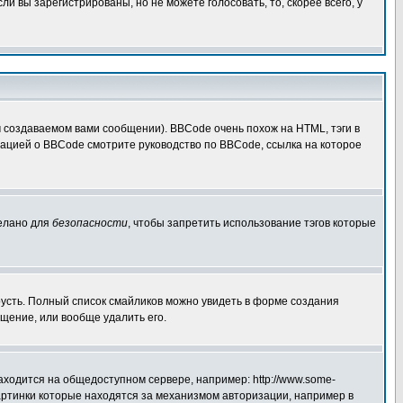
 вы зарегистрированы, но не можете голосовать, то, скорее всего, у
создаваемом вами сообщении). BBCode очень похож на HTML, тэги в
рмацией о BBCode смотрите руководство по BBCode, ссылка на которое
делано для
безопасности
, чтобы запретить использование тэгов которые
грусть. Полный список смайликов можно увидеть в форме создания
щение, или вообще удалить его.
аходится на общедоступном сервере, например: http://www.some-
 картинки которые находятся за механизмом авторизации, например в