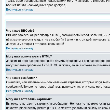
Только зарегистрированные пользователи могут участвовать в опросе (чт
вас нет на это необходимых прав доступа.
Вернуться к началу
Что такое BBCode?
BBCode это особая реализация HTML, возможность использования BBCod
нём заключаются в квадратные скобки [ и ], а не < и >, он даёт польз
доступна из формы отправки сообщений.
Вернуться к началу
Могу ли я использовать HTML?
Зависит от того разрешено ли это администратором. Если разрешено его 
могут вызвать проблемы. Если HTML включён, то вы сможете выключить 
Вернуться к началу
Что такое смайлики?
Смайлики, или эмотиконы — это маленькие картинки, которые могут быть 
сообщений. Только не перестарайтесь, используя их: они легко могут с
Вернуться к началу
Могу ли я вставлять картинки?
Вы можете вставлять картинки в сообщения. Но пока нет возможности заг
unknown-place.net/my-picture.gif. Вы не можете указать ни ссылку на с