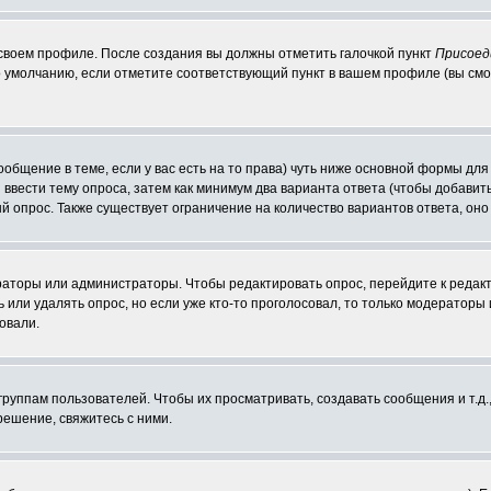
 своем профиле. После создания вы должны отметить галочкой пункт
Присоед
 умолчанию, если отметите соответствующий пункт в вашем профиле (вы смо
сообщение в теме, если у вас есть на то права) чуть ниже основной формы д
ы ввести тему опроса, затем как минимум два варианта ответа (чтобы добавит
й опрос. Также существует ограничение на количество вариантов ответа, он
ераторы или администраторы. Чтобы редактировать опрос, перейдите к редакт
ь или удалять опрос, но если уже кто-то проголосовал, то только модераторы
овали.
уппам пользователей. Чтобы их просматривать, создавать сообщения и т.д.
ешение, свяжитесь с ними.