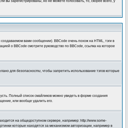
 вы зарегистрированы, но не можете голосовать, то, скорее всего, у
создаваемом вами сообщении). BBCode очень похож на HTML, тэги в
рмацией о BBCode смотрите руководство по BBCode, ссылка на которое
делано для
безопасности
, чтобы запретить использование тэгов которые
грусть. Полный список смайликов можно увидеть в форме создания
щение, или вообще удалить его.
аходится на общедоступном сервере, например: http://www.some-
 картинки которые находятся за механизмом авторизации, например в