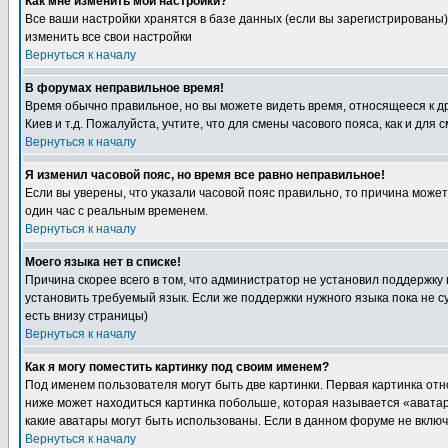
Как мне изменить мои настройки?
Все ваши настройки хранятся в базе данных (если вы зарегистрированы)
изменить все свои настройки
Вернуться к началу
В форумах неправильное время!
Время обычно правильное, но вы можете видеть время, относящееся к друг
Киев и т.д. Пожалуйста, учтите, что для смены часового пояса, как и д
Вернуться к началу
Я изменил часовой пояс, но время все равно неправильное!
Если вы уверены, что указали часовой пояс правильно, то причина може
один час с реальным временем.
Вернуться к началу
Моего языка нет в списке!
Причина скорее всего в том, что администратор не установил поддержку
установить требуемый язык. Если же поддержки нужного языка пока не 
есть внизу страницы)
Вернуться к началу
Как я могу поместить картинку под своим именем?
Под именем пользователя могут быть две картинки. Первая картинка отн
ниже может находиться картинка побольше, которая называется «аватара
какие аватары могут быть использованы. Если в данном форуме не вклю
Вернуться к началу