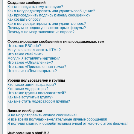
Создание сообщений
Как мне создать тему в форуме?
Как я могу редактировать или удалить сообщение?
Как присоединить подпись к моему сообщению?
Как создать опрос?
Как я могу редактировать или удалить опрос?
Почему мне недоступны некоторые форумы?
Почему я не могу голосовать в опросе?
Форматирование сообщений и типы создаваемых тем
Что такое BBCode?
Могу ли я использовать HTML?
Что такое смайлики?
Могу ли я вставлять картинки?
Что такое «Объявление»?
Что такое «Прилепленная тема»?
Что значит «Тема закрыта»?
Уровни пользователей и группы
Кто такие администраторы?
Кто такие модераторы?
Что такое группы пользователей?
Как мне вступить в группу?
Как мне стать модератором группы?
Личные сообщения
Я не могу отправить личное сообщение!
Я всё время получаю нежелательные личные сообщения!
Я получил спам или оскорбительный e-mail от кого-то с этого форума!
Информация о phpBB 2