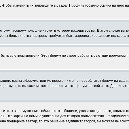
. Чтобы изменить их, перейдите в раздел
Профиль
(обычно ссылка на него на
ому часовому поясу, не к тому, в котором находитесь вы. В этом случае вы м
ля смены большинства настроек, требуется быть зарегистрированным пользоват
т быть в летнем времени. Этот форум не умеет работать с летним временем, 
 вашего языка в форуме, или же просто никто не перевёл этот форум на ваш 
существует, то вы сами можете перевести этот форум на свой язык. Дополни
осится к вашему званию, обычно это звёздочки, указывающие на то, сколько 
». Эта картинка обычно уникальна для каждого пользователя. От администрат
чена поддержка аватар, то это решение администраторов, вы можете выяснит