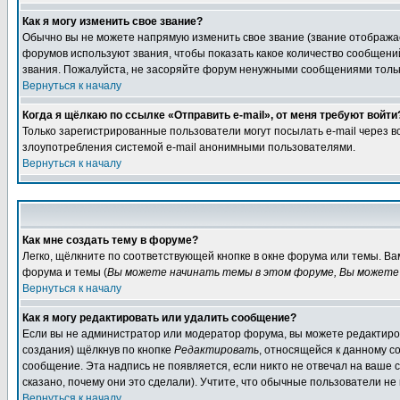
Как я могу изменить свое звание?
Обычно вы не можете напрямую изменить свое звание (звание отображае
форумов используют звания, чтобы показать какое количество сообще
звания. Пожалуйста, не засоряйте форум ненужными сообщениями только
Вернуться к началу
Когда я щёлкаю по ссылке «Отправить e-mail», от меня требуют войти
Только зарегистрированные пользователи могут посылать e-mail через 
злоупотребления системой e-mail анонимными пользователями.
Вернуться к началу
Как мне создать тему в форуме?
Легко, щёлкните по соответствующей кнопке в окне форума или темы. В
форума и темы (
Вы можете начинать темы в этом форуме, Вы можете 
Вернуться к началу
Как я могу редактировать или удалить сообщение?
Если вы не администратор или модератор форума, вы можете редактиров
создания) щёлкнув по кнопке
Редактировать
, относящейся к данному с
сообщение. Эта надпись не появляется, если никто не отвечал на ваше
сказано, почему они это сделали). Учтите, что обычные пользователи не 
Вернуться к началу