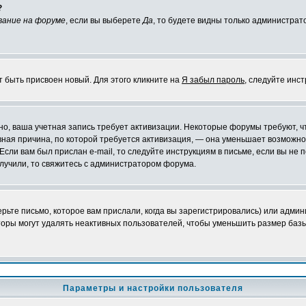
?
вание на форуме
, если вы выберете
Да
, то будете видны только администрат
т быть присвоен новый. Для этого кликните на
Я забыл пароль
, следуйте инс
ожно, ваша учетная запись требует активизации. Некоторые форумы требуют,
лавная причина, по которой требуется активизация, — она уменьшает возмож
Если вам был прислан e-mail, то следуйте инструкциям в письме, если вы не п
олучили, то свяжитесь с администратором форума.
ьте письмо, которое вам прислали, когда вы зарегистрировались) или админ
оры могут удалять неактивных пользователей, чтобы уменьшить размер базы
Параметры и настройки пользователя