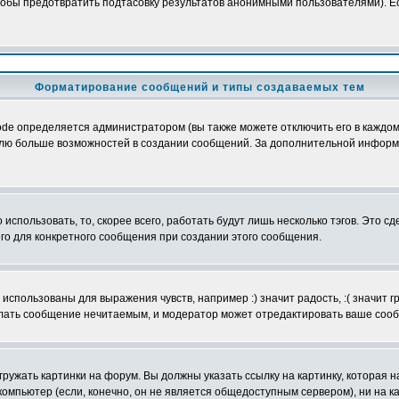
обы предотвратить подтасовку результатов анонимными пользователями). Если
Форматирование сообщений и типы создаваемых тем
e определяется администратором (вы также можете отключить его в каждом 
ователю больше возможностей в создании сообщений. За дополнительной инфо
использовать, то, скорее всего, работать будут лишь несколько тэгов. Это с
его для конкретного сообщения при создании этого сообщения.
использованы для выражения чувств, например :) значит радость, :( значит 
делать сообщение нечитаемым, и модератор может отредактировать ваше сооб
ружать картинки на форум. Вы должны указать ссылку на картинку, которая н
вой компьютер (если, конечно, он не является общедоступным сервером), ни на