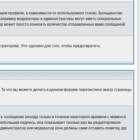
шем профиле, в зависимости от используемого стиля). Большинство
 например модераторы и администраторы могут иметь специальные
ор может просто понизить количество отправленных вами сообщений.
тратором). Это сделано для того, чтобы предотвратить
. То что вы можете делать в данном форуме перечислено внизу страницы
ь сообщение (иногда только в течении некоторого времени с момента
 небольшая надпись, она показывает сколько раз вы редактировали
администратор или модератор (они должны сами оставить пометку, где