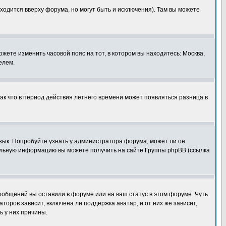
ходится вверху форума, но могут быть и исключения). Там вы можете
ожете изменить часовой пояс на тот, в котором вы находитесь: Москва,
елем.
так что в период действия летнего времени может появляться разница в
язык. Попробуйте узнать у администратора форума, может ли он
тельную информацию вы можете получить на сайте Группы phpBB (ссылка
сообщений вы оставили в форуме или на ваш статус в этом форуме. Чуть
оров зависит, включена ли поддержка аватар, и от них же зависит,
ь у них причины.